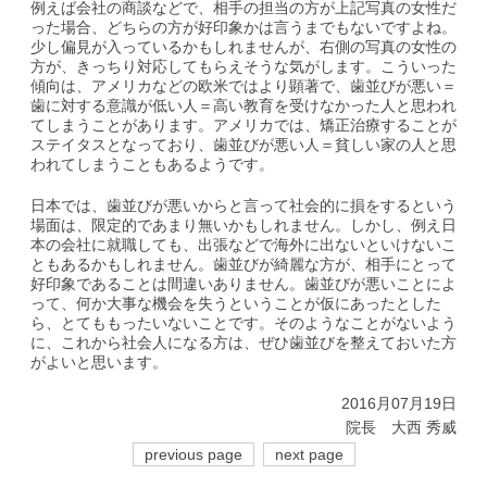
例えば会社の商談などで、相手の担当の方が上記写真の女性だ
った場合、どちらの方が好印象かは言うまでもないですよね。
少し偏見が入っているかもしれませんが、右側の写真の女性の
方が、きっちり対応してもらえそうな気がします。こういった
傾向は、アメリカなどの欧米ではより顕著で、歯並びが悪い＝
歯に対する意識が低い人＝高い教育を受けなかった人と思われ
てしまうことがあります。アメリカでは、矯正治療することが
ステイタスとなっており、歯並びが悪い人＝貧しい家の人と思
われてしまうこともあるようです。
日本では、歯並びが悪いからと言って社会的に損をするという
場面は、限定的であまり無いかもしれません。しかし、例え日
本の会社に就職しても、出張などで海外に出ないといけないこ
ともあるかもしれません。歯並びが綺麗な方が、相手にとって
好印象であることは間違いありません。歯並びが悪いことによ
って、何か大事な機会を失うということが仮にあったとした
ら、とてももったいないことです。そのようなことがないよう
に、これから社会人になる方は、ぜひ歯並びを整えておいた方
がよいと思います。
2016月07月19日
院長 大西 秀威
previous page
next page