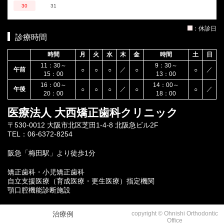
30
31
：休診日
診療時間
時間
月
火
水
木
金
時間
土
日
11：30～
9：30～
午前
／
／
○
○
○
○
○
15：00
13：00
16：00～
14：00～
午後
／
／
○
○
○
○
○
20：00
18：00
医療法人 大西矯正歯科クリニック
〒530-0012 大阪市北区芝田1-4-8 北阪急ビル2F
TEL：06-6372-8254
阪急「梅田駅」より徒歩1分
矯正歯科・小児矯正歯科
自立支援医療（育成医療・更生医療）指定機関
顎口腔機能診断施設
治療例
copyright © Ohnishi Orthodontic
Office