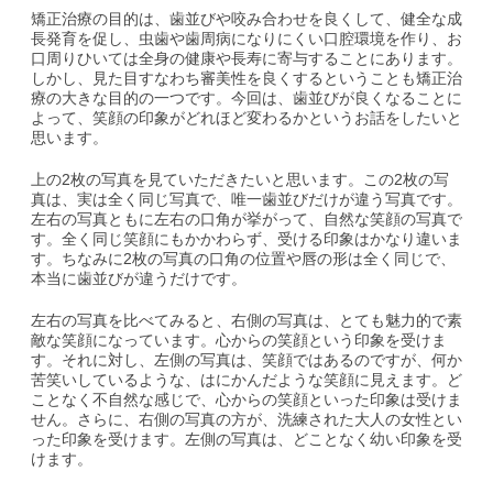
矯正治療の目的は、歯並びや咬み合わせを良くして、健全な成
長発育を促し、虫歯や歯周病になりにくい口腔環境を作り、お
口周りひいては全身の健康や長寿に寄与することにあります。
しかし、見た目すなわち審美性を良くするということも矯正治
療の大きな目的の一つです。今回は、歯並びが良くなることに
よって、笑顔の印象がどれほど変わるかというお話をしたいと
思います。
上の2枚の写真を見ていただきたいと思います。この2枚の写
真は、実は全く同じ写真で、唯一歯並びだけが違う写真です。
左右の写真ともに左右の口角が挙がって、自然な笑顔の写真で
す。全く同じ笑顔にもかかわらず、受ける印象はかなり違いま
す。ちなみに2枚の写真の口角の位置や唇の形は全く同じで、
本当に歯並びが違うだけです。
左右の写真を比べてみると、右側の写真は、とても魅力的で素
敵な笑顔になっています。心からの笑顔という印象を受けま
す。それに対し、左側の写真は、笑顔ではあるのですが、何か
苦笑いしているような、はにかんだような笑顔に見えます。ど
ことなく不自然な感じで、心からの笑顔といった印象は受けま
せん。さらに、右側の写真の方が、洗練された大人の女性とい
った印象を受けます。左側の写真は、どことなく幼い印象を受
けます。