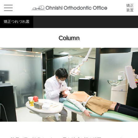
矯正
装置
矯正つれづれ叢
Column