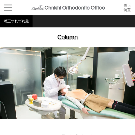
矯正
装置
矯正つれづれ叢
Column