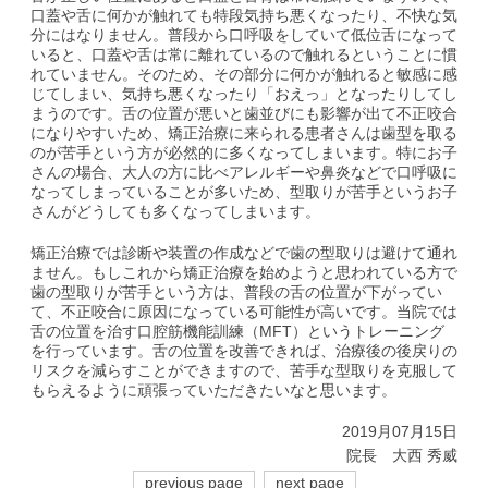
口蓋や舌に何かが触れても特段気持ち悪くなったり、不快な気
分にはなりません。普段から口呼吸をしていて低位舌になって
いると、口蓋や舌は常に離れているので触れるということに慣
れていません。そのため、その部分に何かが触れると敏感に感
じてしまい、気持ち悪くなったり「おえっ」となったりしてし
まうのです。舌の位置が悪いと歯並びにも影響が出て不正咬合
になりやすいため、矯正治療に来られる患者さんは歯型を取る
のが苦手という方が必然的に多くなってしまいます。特にお子
さんの場合、大人の方に比べアレルギーや鼻炎などで口呼吸に
なってしまっていることが多いため、型取りが苦手というお子
さんがどうしても多くなってしまいます。
矯正治療では診断や装置の作成などで歯の型取りは避けて通れ
ません。もしこれから矯正治療を始めようと思われている方で
歯の型取りが苦手という方は、普段の舌の位置が下がってい
て、不正咬合に原因になっている可能性が高いです。当院では
舌の位置を治す口腔筋機能訓練（MFT）というトレーニング
を行っています。舌の位置を改善できれば、治療後の後戻りの
リスクを減らすことができますので、苦手な型取りを克服して
もらえるように頑張っていただきたいなと思います。
2019月07月15日
院長 大西 秀威
previous page
next page