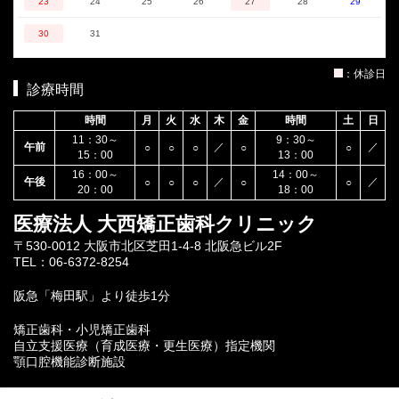
23
24
25
26
27
28
29
30
31
：休診日
診療時間
時間
月
火
水
木
金
時間
土
日
11：30～
9：30～
午前
／
／
○
○
○
○
○
15：00
13：00
16：00～
14：00～
午後
／
／
○
○
○
○
○
20：00
18：00
医療法人 大西矯正歯科クリニック
〒530-0012 大阪市北区芝田1-4-8 北阪急ビル2F
TEL：06-6372-8254
阪急「梅田駅」より徒歩1分
矯正歯科・小児矯正歯科
自立支援医療（育成医療・更生医療）指定機関
顎口腔機能診断施設