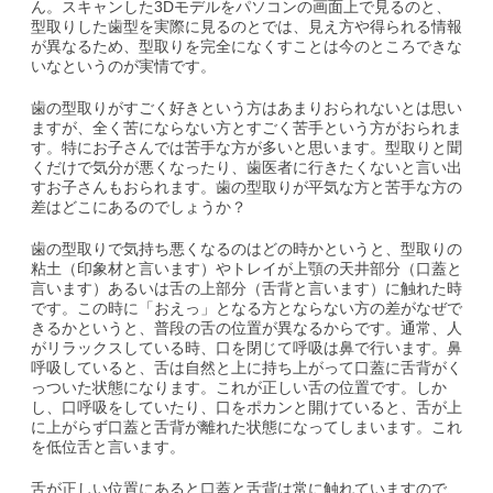
ん。スキャンした3Dモデルをパソコンの画面上で見るのと、
型取りした歯型を実際に見るのとでは、見え方や得られる情報
が異なるため、型取りを完全になくすことは今のところできな
いなというのが実情です。
歯の型取りがすごく好きという方はあまりおられないとは思い
ますが、全く苦にならない方とすごく苦手という方がおられま
す。特にお子さんでは苦手な方が多いと思います。型取りと聞
くだけで気分が悪くなったり、歯医者に行きたくないと言い出
すお子さんもおられます。歯の型取りが平気な方と苦手な方の
差はどこにあるのでしょうか？
歯の型取りで気持ち悪くなるのはどの時かというと、型取りの
粘土（印象材と言います）やトレイが上顎の天井部分（口蓋と
言います）あるいは舌の上部分（舌背と言います）に触れた時
です。この時に「おえっ」となる方とならない方の差がなぜで
きるかというと、普段の舌の位置が異なるからです。通常、人
がリラックスしている時、口を閉じて呼吸は鼻で行います。鼻
呼吸していると、舌は自然と上に持ち上がって口蓋に舌背がく
っついた状態になります。これが正しい舌の位置です。しか
し、口呼吸をしていたり、口をポカンと開けていると、舌が上
に上がらず口蓋と舌背が離れた状態になってしまいます。これ
を低位舌と言います。
舌が正しい位置にあると口蓋と舌背は常に触れていますので、