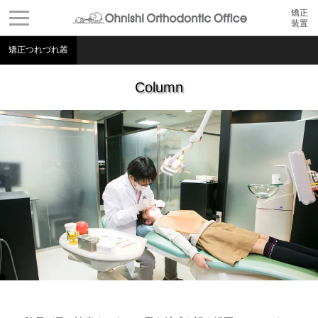
矯正
装置
矯正つれづれ叢
Column