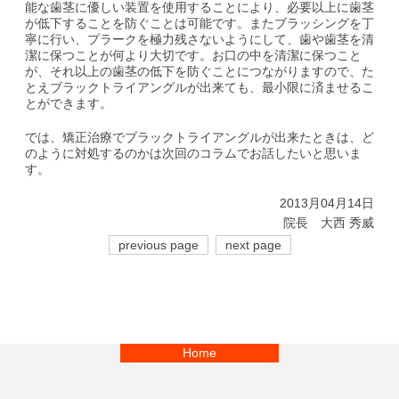
能な歯茎に優しい装置を使用することにより、必要以上に歯茎
が低下することを防ぐことは可能です。またブラッシングを丁
寧に行い、プラークを極力残さないようにして、歯や歯茎を清
潔に保つことが何より大切です。お口の中を清潔に保つこと
が、それ以上の歯茎の低下を防ぐことにつながりますので、た
とえブラックトライアングルが出来ても、最小限に済ませるこ
とができます。
では、矯正治療でブラックトライアングルが出来たときは、ど
のように対処するのかは次回のコラムでお話したいと思いま
す。
2013月04月14日
院長 大西 秀威
previous page
next page
Home