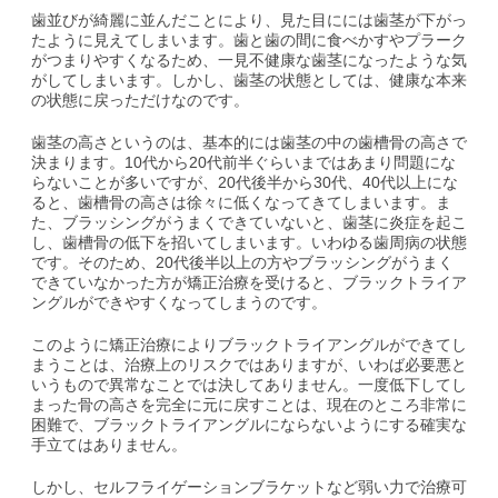
歯並びが綺麗に並んだことにより、見た目にには歯茎が下がっ
たように見えてしまいます。歯と歯の間に食べかすやプラーク
がつまりやすくなるため、一見不健康な歯茎になったような気
がしてしまいます。しかし、歯茎の状態としては、健康な本来
の状態に戻っただけなのです。
歯茎の高さというのは、基本的には歯茎の中の歯槽骨の高さで
決まります。10代から20代前半ぐらいまではあまり問題にな
らないことが多いですが、20代後半から30代、40代以上にな
ると、歯槽骨の高さは徐々に低くなってきてしまいます。ま
た、ブラッシングがうまくできていないと、歯茎に炎症を起こ
し、歯槽骨の低下を招いてしまいます。いわゆる歯周病の状態
です。そのため、20代後半以上の方やブラッシングがうまく
できていなかった方が矯正治療を受けると、ブラックトライア
ングルができやすくなってしまうのです。
このように矯正治療によりブラックトライアングルができてし
まうことは、治療上のリスクではありますが、いわば必要悪と
いうもので異常なことでは決してありません。一度低下してし
まった骨の高さを完全に元に戻すことは、現在のところ非常に
困難で、ブラックトライアングルにならないようにする確実な
手立てはありません。
しかし、セルフライゲーションブラケットなど弱い力で治療可