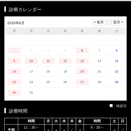
診療カレンダー
2026年8月
日
月
火
水
木
金
土
1
2
3
4
5
6
7
8
9
10
11
12
13
14
15
16
17
18
19
20
21
22
23
24
25
26
27
28
29
30
31
：休診日
診療時間
時間
月
火
水
木
金
時間
土
日
11：30～
9：30～
午前
／
／
○
○
○
○
○