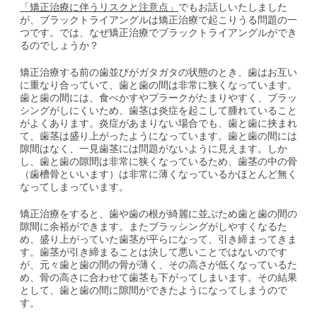
「矯正治療に伴うリスクと注意点」
でもお話しいたしました
が、ブラックトライアングルは矯正治療で起こりうる問題の一
つです。では、なぜ矯正治療でブラックトライアングルができ
るのでしょうか？
矯正治療する前の歯並びがガタガタの状態のとき、歯はお互い
に重なり合っていて、歯と歯の間は非常に狭くなっています。
歯と歯の間には、食べかすやプラークがたまりやすく、ブラッ
シングがしにくいため、歯茎は炎症を起こして腫れていること
がよくあります。炎症があまりない場合でも、歯と歯に挟まれ
て、歯茎は盛り上がったようになっています。歯と歯の間には
隙間はなく、一見歯茎には問題がないように見えます。しか
し、歯と歯の隙間は非常に狭くなっているため、歯茎の中の骨
（歯槽骨といいます）は非常に薄くなっているかほとんど無く
なってしまっています。
矯正治療をすると、歯や歯の根が綺麗に並ぶため歯と歯の間の
隙間に余裕ができます。またブラッシングがしやすくなるた
め、盛り上がっていた歯茎が平らになって、引き締まってきま
す。歯茎が引き締まることは決して悪いことではないのです
が、元々歯と歯の間の骨が薄く、その高さが低くなっているた
め、骨の高さに合わせて歯茎も下がってしまいます。その結果
として、歯と歯の間に隙間ができたようになってしまうので
す。