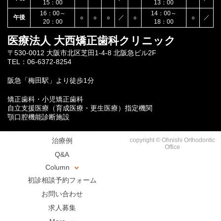
15：00
13：00
16：00～
14：00～
午後
／
／
○
○
○
○
○
20：00
18：00
医療法人 大西矯正歯科クリニック
〒530-0012 大阪市北区芝田1-4-8 北阪急ビル2F
TEL：06-6372-8254
阪急「梅田駅」より徒歩1分
矯正歯科・小児矯正歯科
自立支援医療（育成医療・更生医療）指定機関
顎口腔機能診断施設
治療例
copyright © Ohnishi Orthodontic
Office
Q&A
Column
初診相談予約フォーム
お問い合わせ
求人募集