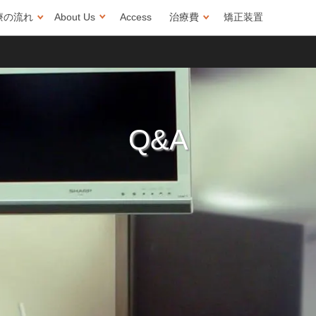
療の流れ
About Us
Access
治療費
矯正
装置
Q&A