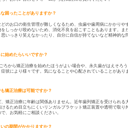
どんな困ったことがありますか？
などのお口の衛生管理が難しくなるため、虫歯や歯周病にかかりや
物をしっかり咬めないため、消化不良を起こすこともあります。ま
、思いっきり笑えなかったり、自分に自信が持てないなど精神的な
ごろに始めたらいいですか？
ごろから矯正治療を始めたほうがよい場合や、永久歯がはえそろう1
、症状により様々です。気になることや心配されていることがあり
らでも矯正治療は可能ですか？
ば、矯正治療に年齢は関係ありません。近年歯列矯正を受けられる
着けるため目立ちにくいリンガルブラケット矯正装置や透明で取り
ので、お気軽にご相談ください。
くらいの期間がかかりますか？