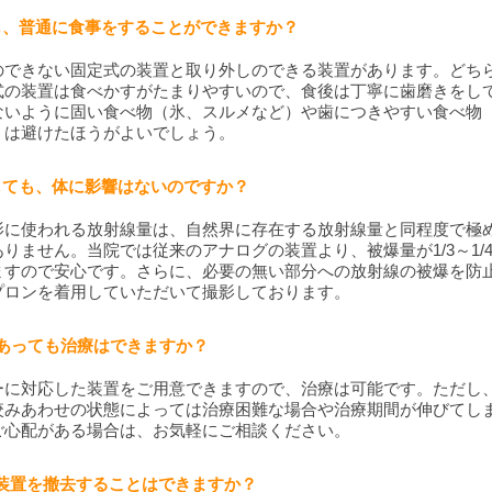
ても、普通に食事をすることができますか？
のできない固定式の装置と取り外しのできる装置があります。どち
式の装置は食べかすがたまりやすいので、食後は丁寧に歯磨きをし
ないように固い食べ物（氷、スルメなど）や歯につきやすい食べ物
）は避けたほうがよいでしょう。
をしても、体に影響はないのですか？
影に使われる放射線量は、自然界に存在する放射線量と同程度で極
りません。当院では従来のアナログの装置より、被爆量が1/3～1/
ますので安心です。さらに、必要の無い部分への放射線の被爆を防
プロンを着用していただいて撮影しております。
ーがあっても治療はできますか？
ーに対応した装置をご用意できますので、治療は可能です。ただし
咬みあわせの状態によっては治療困難な場合や治療期間が伸びてし
ご心配がある場合は、お気軽にご相談ください。
的に装置を撤去することはできますか？