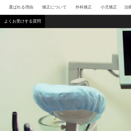
選ばれる理由
矯正について
外科矯正
小児矯正
治
よくお受けする質問