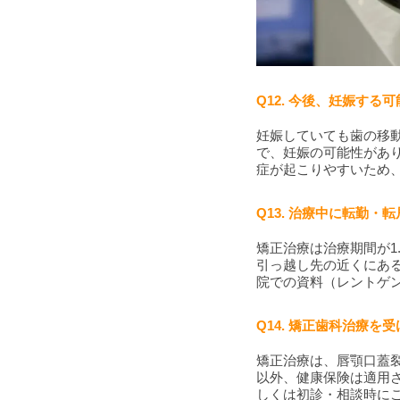
Q12. 今後、妊娠す
妊娠していても歯の移
で、妊娠の可能性があ
症が起こりやすいため
Q13. 治療中に転勤
矯正治療は治療期間が1
引っ越し先の近くにあ
院での資料（レントゲ
Q14. 矯正歯科治療
矯正治療は、唇顎口蓋
以外、健康保険は適用
しくは初診・相談時に