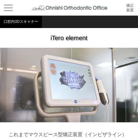
矯正
装置
口腔内3Dスキャナー
iTero element
これまでマウスピース型矯正装置（インビザライン）